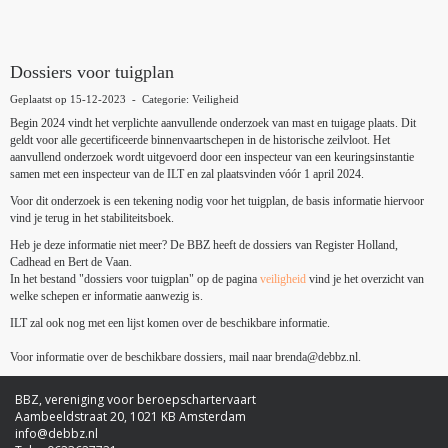
Dossiers voor tuigplan
Geplaatst op 15-12-2023 - Categorie: Veiligheid
Begin 2024 vindt het verplichte aanvullende onderzoek van mast en tuigage plaats. Dit
geldt voor alle gecertificeerde binnenvaartschepen in de historische zeilvloot. Het
aanvullend onderzoek wordt uitgevoerd door een inspecteur van een keuringsinstantie
samen met een inspecteur van de ILT en zal plaatsvinden vóór 1 april 2024.
Voor dit onderzoek is een tekening nodig voor het tuigplan, de basis informatie hiervoor
vind je terug in het stabiliteitsboek.
Heb je deze informatie niet meer? De BBZ heeft de dossiers van Register Holland,
Cadhead en Bert de Vaan.
In het bestand "dossiers voor tuigplan" op de pagina
veiligheid
vind je het overzicht van
welke schepen er informatie aanwezig is.
ILT zal ook nog met een lijst komen over de beschikbare informatie.
Voor informatie over de beschikbare dossiers, mail naar
adnerb
@debbz.nl
.
BBZ, vereniging voor beroepschartervaart
Aambeeldstraat 20, 1021 KB Amsterdam
ofni
@debbz.nl