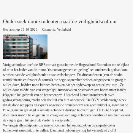
Onderzoek door studenten naar de veiligheidscultuur
Geplaatst op 03-10-2023 - Categorie: Veiligheid
Vorig schooljaar heeft de BBZ contact gezocht met de Hogeschool Rotterdam om te kijken
of er in het kader van de minor ‘risicomanagement en gedrag’ een onderzoek gedaan kon
worden naar de veiligheidscultuur van zeilschippers. De drie studenten (van de studie
communicatie en finance & control) die begin september hebben aangegeven dit graag te
willen doen, hadden nooit kunnen bedenken dat het onderwerp zo actueel zou zijn. Ze
willen door middel van een vragenlijst, interviews en observaties aan boord meer inzicht
krijgen in het gebruik van de branchenorm. Uitgebreid literatuuronderzoek over
gedragsverandering maakt ook deel uit van hun onderzoek. De OVV stelde vorige week
dat de door schippers en experts opgestelde branchenorm een goed middel is, maar dat de
BBZ er niet in geslaagd is om alle schippers daarvan te overtuigen. De BBZ hoopt dat
door meer inzicht te krijgen in de vraag wat sommige schippers weerhoudt om hiermee aan
de slag te gaan, het gebruik verder te verspreiden.
We vragen alle schippers om mee te doen aan het onderzoek en de enquête die er
binnenkort aankomt, in te vullen. Daarnaast hebben we nog het verzoek of 2 of 3