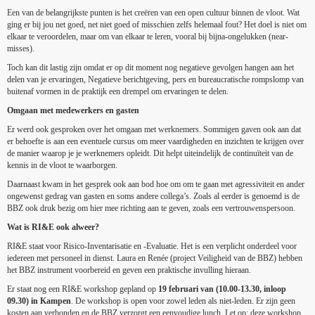
Een van de belangrijkste punten is het creëren van een open cultuur binnen de vloot. Wat
ging er bij jou net goed, net niet goed of misschien zelfs helemaal fout? Het doel is niet om
elkaar te veroordelen, maar om van elkaar te leren, vooral bij bijna-ongelukken (near-
misses).
Toch kan dit lastig zijn omdat er op dit moment nog negatieve gevolgen hangen aan het
delen van je ervaringen, Negatieve berichtgeving, pers en bureaucratische rompslomp van
buitenaf vormen in de praktijk een drempel om ervaringen te delen.
Omgaan met medewerkers en gasten
Er werd ook gesproken over het omgaan met werknemers. Sommigen gaven ook aan dat
er behoefte is aan een eventuele cursus om meer vaardigheden en inzichten te krijgen over
de manier waarop je je werknemers opleidt. Dit helpt uiteindelijk de continuïteit van de
kennis in de vloot te waarborgen.
Daarnaast kwam in het gesprek ook aan bod hoe om om te gaan met agressiviteit en ander
ongewenst gedrag van gasten en soms andere collega’s. Zoals al eerder is genoemd is de
BBZ ook druk bezig om hier mee richting aan te geven, zoals een vertrouwenspersoon.
Wat is RI&E ook alweer?
RI&E staat voor Risico-Inventarisatie en -Evaluatie. Het is een verplicht onderdeel voor
iedereen met personeel in dienst. Laura en Renée (project Veiligheid van de BBZ) hebben
het BBZ instrument voorbereid en geven een praktische invulling hieraan.
Er staat nog een RI&E workshop gepland op
19 februari van (10.00-13.30, inloop
09.30) in Kampen
. De workshop is open voor zowel leden als niet-leden. Er zijn geen
kosten aan verbonden en de BBZ verzorgt een eenvoudige lunch. Let op: deze workshop