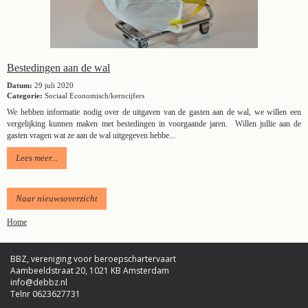
Bestedingen aan de wal
Datum:
29 juli 2020
Categorie:
Sociaal Economisch/kerncijfers
We hebben informatie nodig over de uitgaven van de gasten aan de wal, we willen een
vergelijking kunnen maken met bestedingen in voorgaande jaren. Willen jullie aan de
gasten vragen wat ze aan de wal uitgegeven hebbe...
Lees meer...
Naar nieuwsoverzicht
Home
BBZ, vereniging voor beroepschartervaart
Aambeeldstraat 20, 1021 KB Amsterdam
ofni
@debbz.nl
Telnr 0623627731