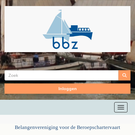
Inloggen
Toggle n
Belangenvereniging voor de Beroepschartervaart